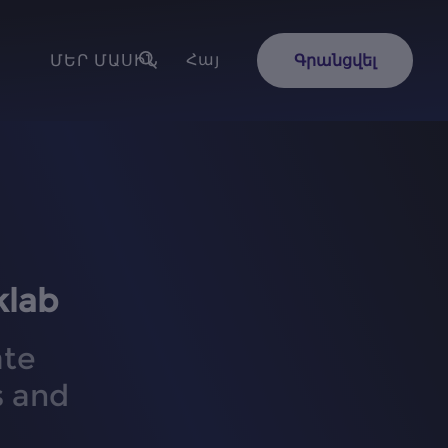
Հայ
ՄԵՐ ՄԱՍԻՆ
Գրանցվել
klab
ate
s and