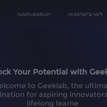
Ո
ԴԱՍԸՆԹԱՑՆԵՐ
ՀԵՏԱԴԱՐՁ ԿԱՊ
ock Your Potential with Gee
lcome to Geeklab, the ultim
ination for aspiring innovator
lifelong learners alike.