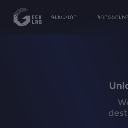
ԳԼԽԱՎՈՐ
ՊՈՐՏՖՈԼԻ
Unl
We
dest