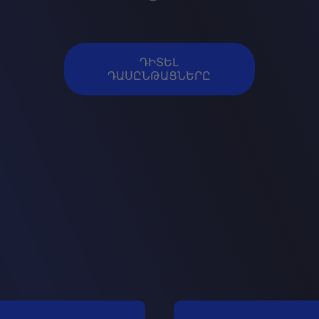
ԴԻՏԵԼ
ԴԱՍԸՆԹԱՑՆԵՐԸ